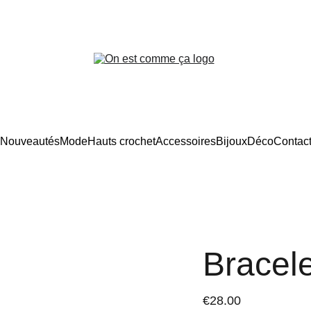
Frais d’expédition offerts en France
Nouveautés
Mode
Hauts crochet
Accessoires
Bijoux
Déco
Contac
Bracele
€28.00