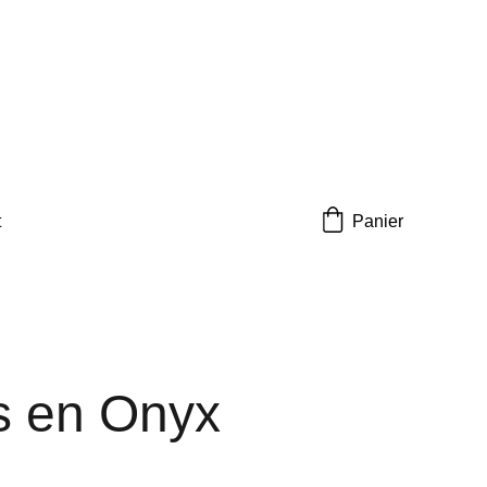
t
Panier
s en Onyx