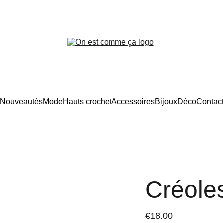
Frais d’expédition offerts en France
Nouveautés
Mode
Hauts crochet
Accessoires
Bijoux
Déco
Contac
Créole
€18.00