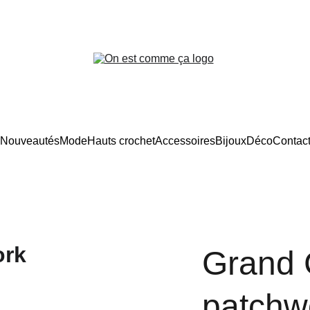
Frais d’expédition offerts en France
Nouveautés
Mode
Hauts crochet
Accessoires
Bijoux
Déco
Contac
Grand 
patchw