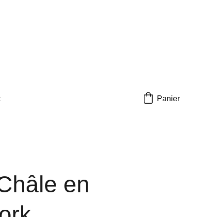
t
Panier
Châle en
ork