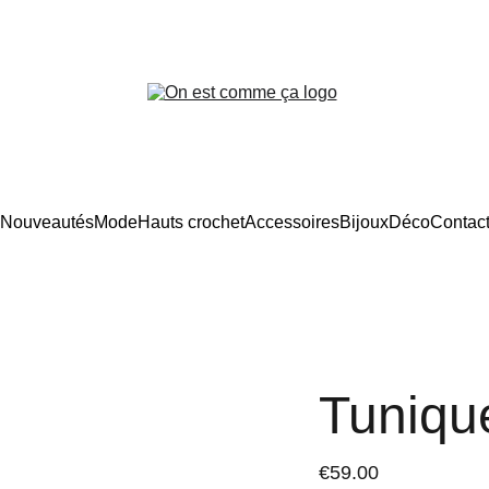
Frais d’expédition offerts en France
Nouveautés
Mode
Hauts crochet
Accessoires
Bijoux
Déco
Contac
Tuniqu
€59.00